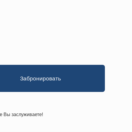
⠀⠀⠀⠀Забронировать
е Вы заслуживаете!