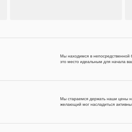
Мы находимся в непосредственной б
Мы находимся в непосредственной б
это место идеальным для начала ва
это место идеальным для начала ва
Мы стараемся держать наши цены н
Мы стараемся держать наши цены н
желающий мог насладиться активным
желающий мог насладиться активным