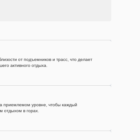
лизости от подъемников и трасс, что делает
лизости от подъемников и трасс, что делает
шего активного отдыха.
шего активного отдыха.
а приемлемом уровне, чтобы каждый
а приемлемом уровне, чтобы каждый
 отдыхом в горах.
 отдыхом в горах.