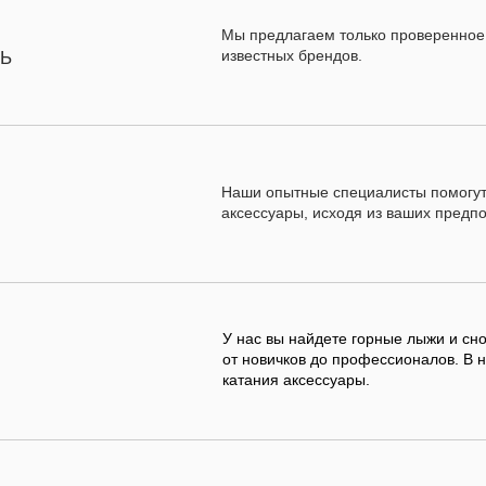
Мы предлагаем только проверенное
Мы предлагаем только проверенное
известных брендов.
известных брендов.
Ь
Ь
Наши опытные специалисты помогут
Наши опытные специалисты помогут
аксессуары, исходя из ваших предпо
аксессуары, исходя из ваших предпо
У нас вы найдете горные лыжи и сн
У нас вы найдете горные лыжи и сн
от новичков до профессионалов. В 
от новичков до профессионалов. В 
катания аксессуары.
катания аксессуары.