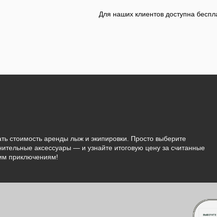
Я
Для наших клиентов доступна беспл
Для наших клиентов доступна беспл
ать стоимость аренды лыж и экипировки. Просто выберите
нительные аксессуары — и узнайте итоговую цену за считанные
ним приключениям!