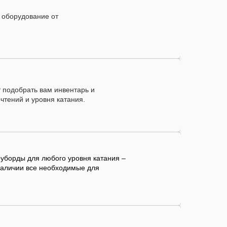
 оборудование от
 оборудование от
 подобрать вам инвентарь и
 подобрать вам инвентарь и
чтений и уровня катания.
чтений и уровня катания.
оуборды для любого уровня катания –
оуборды для любого уровня катания –
наличии все необходимые для
наличии все необходимые для